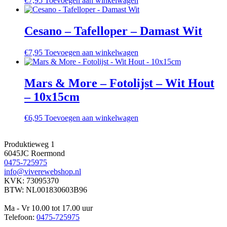
€
7,95
Toevoegen aan winkelwagen
Cesano – Tafelloper – Damast Wit
€
7,95
Toevoegen aan winkelwagen
Mars & More – Fotolijst – Wit Hout
– 10x15cm
€
6,95
Toevoegen aan winkelwagen
Vivere Webshop
Produktieweg 1
6045JC Roermond
0475-725975
info@viverewebshop.nl
KVK: 73095370
BTW: NL001830603B96
Webshopsupport
Ma - Vr 10.00 tot 17.00 uur
Telefoon:
0475-725975